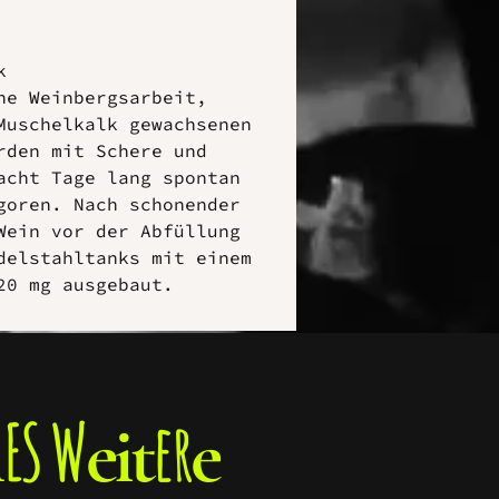
k
he Weinbergsarbeit,
Muschelkalk gewachsenen
rden mit Schere und
acht Tage lang spontan
goren. Nach schonender
Wein vor der Abfüllung
delstahltanks mit einem
20 mg ausgebaut.
ES W
er
l
eit
e