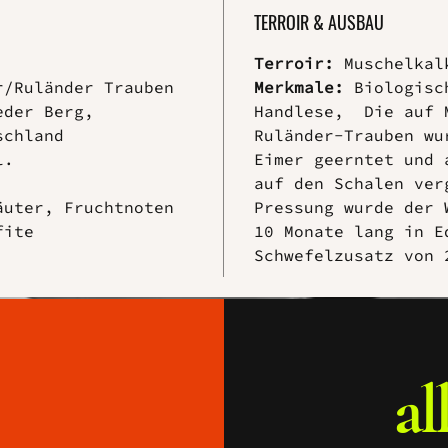
TERROIR & AUSBAU
Terroir:
Muschelkal
r/Ruländer Trauben
Merkmale:
Biologisc
eder Berg,
Handlese, Die auf 
schland
Ruländer-Trauben wu
l.
Eimer geerntet und 
auf den Schalen ver
äuter, Fruchtnoten
Pressung wurde der 
fite
10 Monate lang in E
Schwefelzusatz von 
al