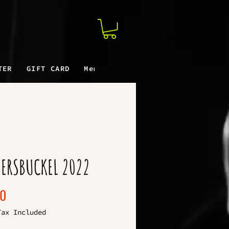
TER
GIFT CARD
Members
ERSBUCKEL 2022
Price
90
Tax Included