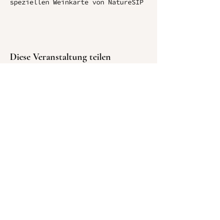
speziellen Weinkarte von NatureSIP
Diese Veranstaltung teilen
N
Akt
ko
t
E-Mail:
naturesip@outlook.de
Tel.:
+49 (0) 1516 8823809
Adresse:
Wiesenstraße 57, 90443
Nürnberg