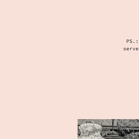
PS.:
serve