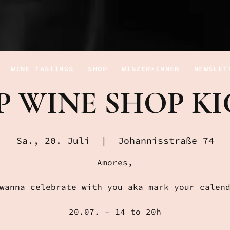
WINE TASTINGS
SHOP
WINZER*INNEN
NEWSLET
P WINE SHOP KI
Sa., 20. Juli
  |  
Johannisstraße 74
Amores,
wanna celebrate with you aka mark your calen
20.07. - 14 to 20h