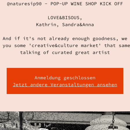
@naturesip90 - POP-UP WINE SHOP KICK OFF
LOVE&BISOUS,
Kathrin, Sandra&Anna
 And if it's not already enough goodness, we
 you some 'creative&culture market' that sam
talking of curated great artist
Anmeldung geschlossen
Jetzt andere Veranstaltungen ansehen