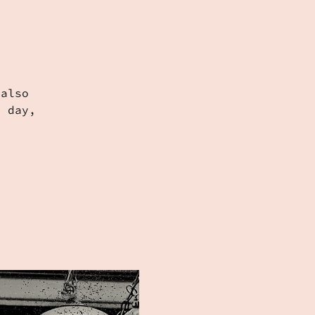
 also
e day,