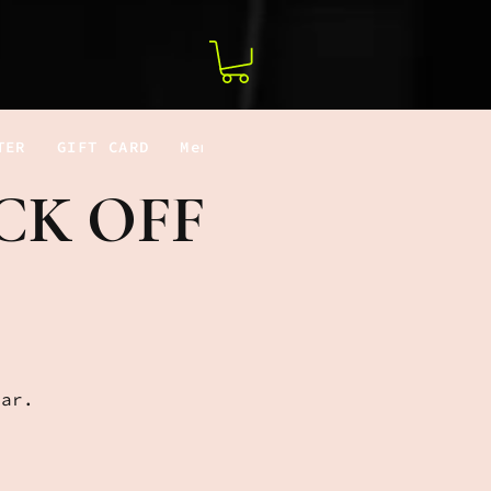
TER
GIFT CARD
Members
CK OFF
dar.