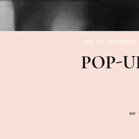
WAS IST NATURWEIN?
POP-U
we 