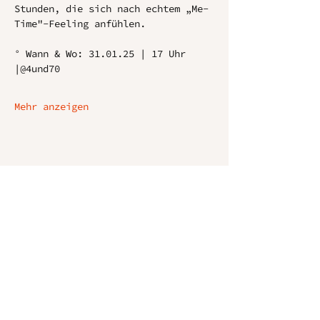
Stunden, die sich nach echtem „Me-
Time"-Feeling anfühlen.
° Wann & Wo: 31.01.25 | 17 Uhr 
|@4und70
Mehr anzeigen
Diese Veranstaltung teilen
N
Akt
ko
t